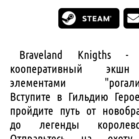
Braveland Knigths -
кооперативный экш
элементами "рогалик
Вступите в Гильдию Геро
пройдите путь от новобр
до легенды королевст
Отправьтесь на охоту